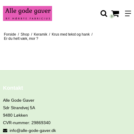
0
Forside
/
Shop
/
Keramik
/
Krus med tekst og hank
/
Er du helt væk, mor ?
ER DU HELT VÆK, MOR ?
Kontakt
Alle Gode Gaver
Sdr Strandvej 5A
9480 Løkken
CVR-nummer
:
29869340
:
info@alle-gode-gaver.dk