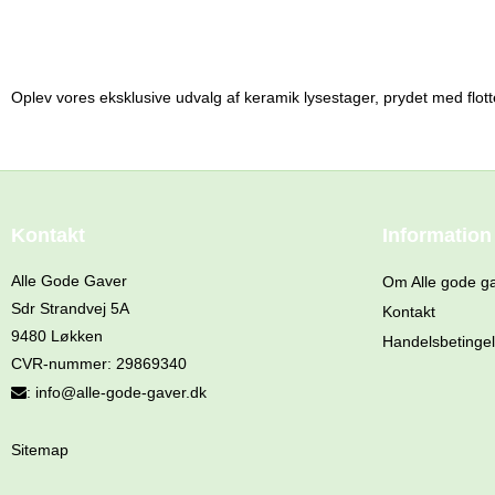
Oplev vores eksklusive udvalg af keramik lysestager, prydet med flott
Kontakt
Information
Alle Gode Gaver
Om Alle gode g
Sdr Strandvej 5A
Kontakt
9480 Løkken
Handelsbetingel
CVR-nummer
:
29869340
:
info@alle-gode-gaver.dk
Sitemap