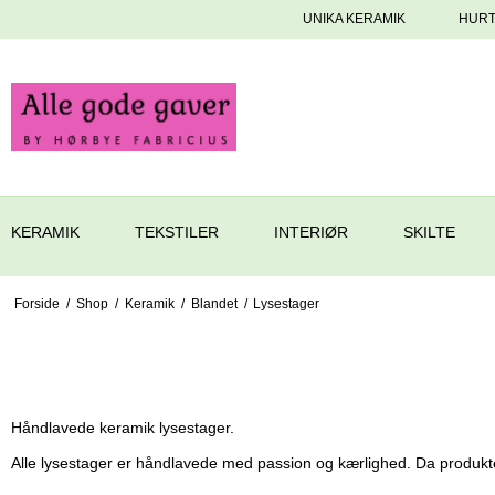
UNIKA KERAMIK
HURT
KERAMIK
TEKSTILER
INTERIØR
SKILTE
Forside
/
Shop
/
Keramik
/
Blandet
/
Lysestager
LYSESTAGER
Håndlavede keramik lysestager.
Alle lysestager er håndlavede med passion og kærlighed. Da produk