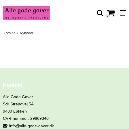
0
Forside
/
Nyheder
Nyheder
Kontakt
Alle Gode Gaver
Sdr Strandvej 5A
9480 Løkken
CVR-nummer
:
29869340
:
info@alle-gode-gaver.dk