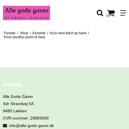
0
Forside
/
Shop
/
Keramik
/
Krus med tekst og hank
/
From another point of view
FROM ANOTHER POINT OF VIEW
Kontakt
Alle Gode Gaver
Sdr Strandvej 5A
9480 Løkken
CVR-nummer
:
29869340
:
info@alle-gode-gaver.dk