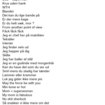
Krus uden hank
WTH
Blandet
Det kan du lige bande på
Er der mere kage
Er du helt væk, mor ?
From another point of view
Fåck fåck fåck
Jeg er chef her på matriklen
Tekstiler
Interiør
Jeg finder selv ud
Jeg hepper på dig
Skilte
Jeg har baller af stål
Jeg er en gudinde med morgenhår
Kan du have det som du ser ud
Smil mens du stadig har tænder
Lammer eller krammer
Luk jeg gider ikke mere pis
May the force be with you
Min kone er hot
Mom = superwoman
My mom is fabulous
No shit sherlock
Så snakker vi ikke mere om det