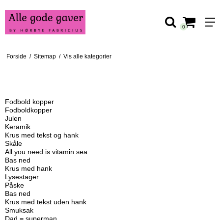
0
Forside
/
Sitemap
/
Vis alle kategorier
SITEMAP
Fodbold kopper
Fodboldkopper
Julen
Keramik
Krus med tekst og hank
Skåle
All you need is vitamin sea
Bas ned
Krus med hank
Lysestager
Påske
Bas ned
Krus med tekst uden hank
Smuksak
Dad = superman