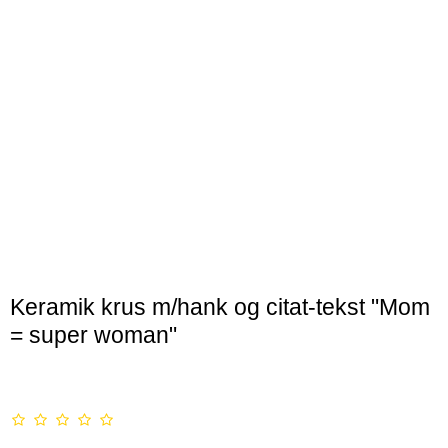
ER
Keramik krus m/hank og citat-tekst "Mom
= super woman"