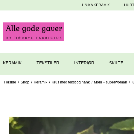
UNIKA KERAMIK
HURT
KERAMIK
TEKSTILER
INTERIØR
SKILTE
Forside
/
Shop
/
Keramik
/
Krus med tekst og hank
/
Mom = superwoman
/
K