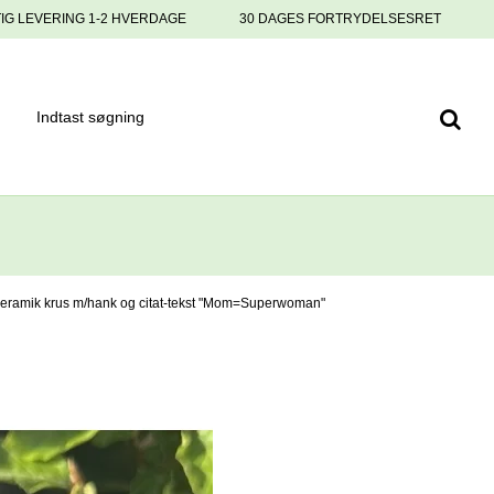
IG LEVERING 1-2 HVERDAGE
30 DAGES FORTRYDELSESRET
eramik krus m/hank og citat-tekst "Mom=Superwoman"
Keramik krus 
"Mom=Super