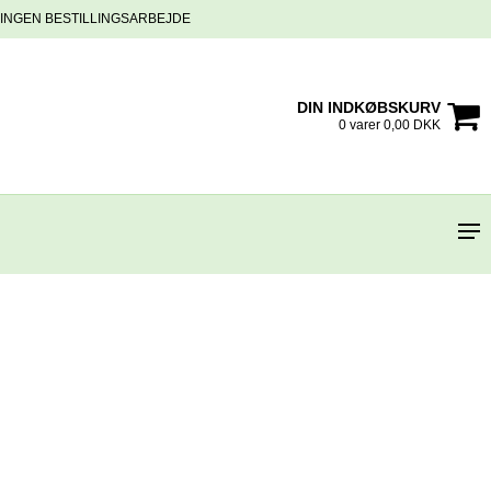
INGEN BESTILLINGSARBEJDE
DIN INDKØBSKURV
0 varer 0,00 DKK
m/hank og citat-tekst
woman"